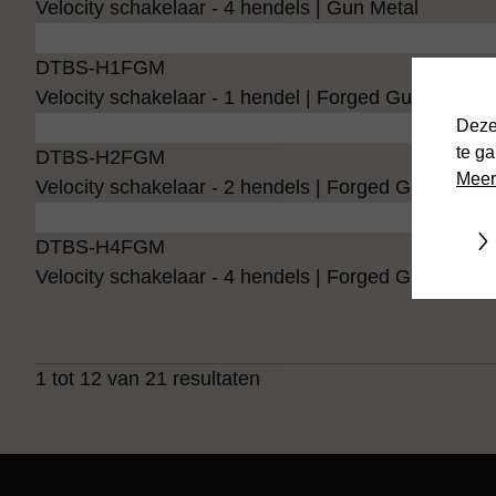
Velocity schakelaar - 4 hendels | Gun Metal
DTBS-H1FGM
Velocity schakelaar - 1 hendel | Forged Gun Metal
Deze
te g
DTBS-H2FGM
Meer
Velocity schakelaar - 2 hendels | Forged Gun Metal
Aa
DTBS-H4FGM
Velocity schakelaar - 4 hendels | Forged Gun Metal
1 tot 12 van 21 resultaten