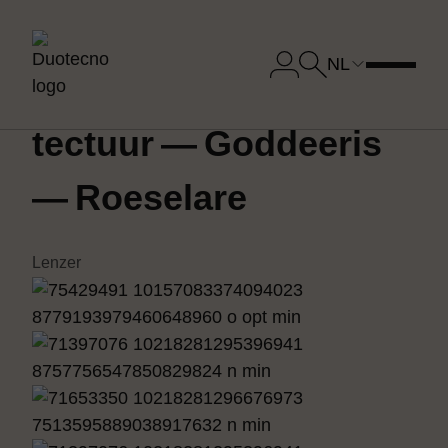
Terug naar
projectoverzicht
NL
Bhoom
&
DDM
Archi­
tec­tuur — God­dee­ris
— Roeselare
Lenzer